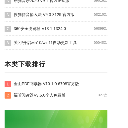
酷狗音乐2020 V9.1 官方正式版
5
59016次
搜狗拼音输入法 V9.3.3129 官方版
6
58210次
360安全浏览器 V13.1.1324.0
7
56899次
关闭/开启win10/win11自动更新工具
8
55548次
本类下载排行
金山PDF阅读器 V10.1.0.6708官方版
1
福昕阅读器V9.5.0个人免费版
2
1327次