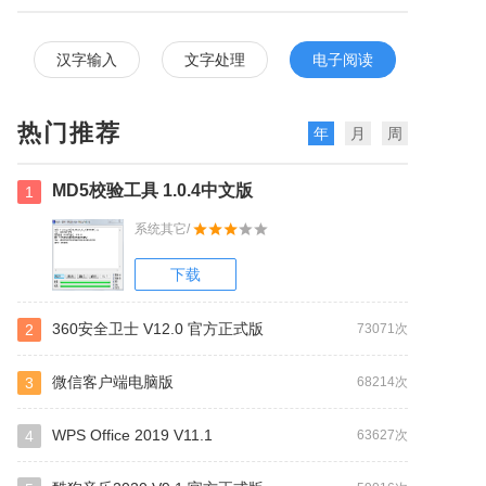
汉字输入
文字处理
电子阅读
热门推荐
年
月
周
MD5校验工具 1.0.4中文版
1
系统其它/
下载
360安全卫士 V12.0 官方正式版
2
73071次
微信客户端电脑版
3
68214次
WPS Office 2019 V11.1
4
63627次