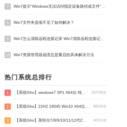
Win7提示“Windows无法访问指定设备路径或文件”怎么办？
7
Win7文件夹选项不见了如何解决？
8
Win7怎么清除远程连接记录 Win7清除远程连接记录方法
9
Win7资源管理器崩溃总是重启的具体解决方法
10
热门系统总排行
【系统Gho】windows7 SP1 X64位 纯净旗舰版（万能驱动版）
1
102785次
【系统Gho】22H2 19045 Win10 X64位 纯净专业版（万能驱动版）
2
98235次
【系统Gho】英特尔7/8/9/10/11/12代CPU专用 64位 WIN7
3
40721次