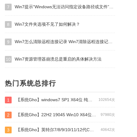
Win7提示“Windows无法访问指定设备路径或文件”怎么办？
7
Win7文件夹选项不见了如何解决？
8
Win7怎么清除远程连接记录 Win7清除远程连接记录方法
9
Win7资源管理器崩溃总是重启的具体解决方法
10
热门系统总排行
【系统Gho】windows7 SP1 X64位 纯净旗舰版（万能驱动版）
1
102654次
【系统Gho】22H2 19045 Win10 X64位 纯净专业版（万能驱动版）
2
97980次
【系统Gho】英特尔7/8/9/10/11/12代CPU专用 64位 WIN7
3
40642次